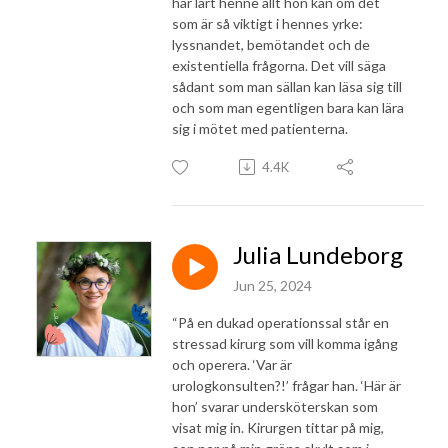
har lärt henne allt hon kan om det
som är så viktigt i hennes yrke:
lyssnandet, bemötandet och de
existentiella frågorna. Det vill säga
sådant som man sällan kan läsa sig till
och som man egentligen bara kan lära
sig i mötet med patienterna.
4.4K
Julia Lundeborg
Jun 25, 2024
“På en dukad operationssal står en
stressad kirurg som vill komma igång
och operera. ‘Var är
urologkonsulten?!’ frågar han. ‘Här är
hon’ svarar undersköterskan som
visat mig in. Kirurgen tittar på mig,