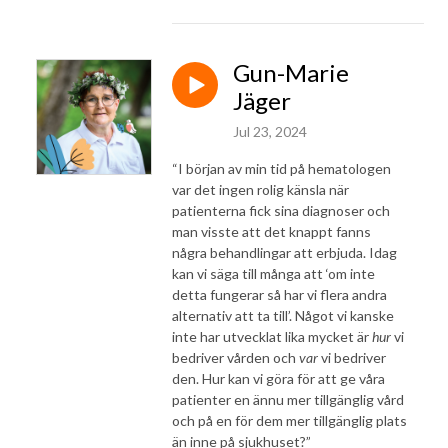
Gun-Marie
Jäger
Jul 23, 2024
“I början av min tid på hematologen
var det ingen rolig känsla när
patienterna fick sina diagnoser och
man visste att det knappt fanns
några behandlingar att erbjuda. Idag
kan vi säga till många att ‘om inte
detta fungerar så har vi flera andra
alternativ att ta till’. Något vi kanske
inte har utvecklat lika mycket är
hur
vi
bedriver vården och
var
vi bedriver
den. Hur kan vi göra för att ge våra
patienter en ännu mer tillgänglig vård
och på en för dem mer tillgänglig plats
än inne på sjukhuset?”