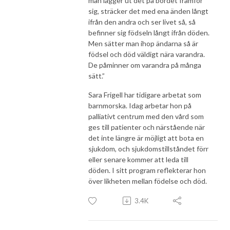
man lägger ut det på bordet framför
sig, sträcker det med ena änden långt
ifrån den andra och ser livet så, så
befinner sig födseln långt ifrån döden.
Men sätter man ihop ändarna så är
födsel och död väldigt nära varandra.
De påminner om varandra på många
sätt.”
Sara Frigell har tidigare arbetat som
barnmorska. Idag arbetar hon på
palliativt centrum med den vård som
ges till patienter och närstående när
det inte längre är möjligt att bota en
sjukdom, och sjukdomstillståndet förr
eller senare kommer att leda till
döden. I sitt program reflekterar hon
över likheten mellan födelse och död.
3.4K