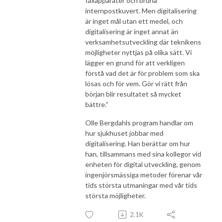
faxapparater och bruna
internpostkuvert. Men digitalisering
är inget mål utan ett medel, och
digitalisering är inget annat än
verksamhetsutveckling där teknikens
möjligheter nyttjas på olika sätt. Vi
lägger en grund för att verkligen
förstå vad det är för problem som ska
lösas och för vem. Gör vi rätt från
början blir resultatet så mycket
bättre.“
Olle Bergdahls program handlar om
hur sjukhuset jobbar med
digitalisering. Han berättar om hur
han, tillsammans med sina kollegor vid
enheten för digital utveckling, genom
ingenjörsmässiga metoder förenar vår
tids största utmaningar med vår tids
största möjligheter.
2.1K