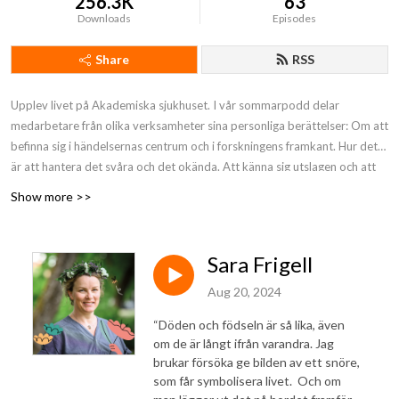
256.3K
63
Downloads
Episodes
Share
RSS
Upplev livet på Akademiska sjukhuset. I vår sommarpodd delar
medarbetare från olika verksamheter sina personliga berättelser: Om att
befinna sig i händelsernas centrum och i forskningens framkant. Hur det
är att hantera det svåra och det okända. Att känna sig utslagen och att
hämta kraft igen. Året runt, i vått och torrt, gör vi som jobbar på
Show more >>
Akademiska livet bättre. Tillsammans formar vi framtidens vård och gör
det omöjliga möjligt.
Sara Frigell
Aug 20, 2024
“Döden och födseln är så lika, även
om de är långt ifrån varandra. Jag
brukar försöka ge bilden av ett snöre,
som får symbolisera livet. Och om