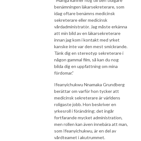
“Många känner nog till den tidigare
benämningen läkarsekreterare, som
idag oftare benämns medicinsk
sekreterare eller medicinsk
vårdadministratör. Jag måste erkänna
att min bild av en läkarsekreterare
innan jag kom i kontakt med yrket
kanske inte var den mest smickrande.
Tänk dig en stereotyp sekreterare i
någon gammal film, så kan du nog
bilda dig en uppfattning om mina
fördomar.”
Ifeanyichukwu Nnamaka Grundberg
berättar om varför hon tycker att
medicinsk sekreterare är världens
roligaste jobb. Hon beskriver en
yrkesroll i förändring; det ingår
fortfarande mycket administration,
men rollen kan även innebära att man,
som Ifeanyichukwu, är en del av
vårdteamet i akutrummet.