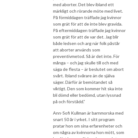
med aborter. Det blev ibland ett
märkligt och rörande möte med livet.
På förmiddagen träffade jag kvinnor
som grät för att de inte blev gravida.
På eftermiddagen träffade jag kvinnor
som grät för att de var det. Jag blir
både ledsen och arg när folk påstår
att aborter används som
preventivmetod. Så är det inte. För
många – och jag skulle till och med
säga de flesta – är beslutet om abort
svårt. Ibland svårare än de själva
säger. Därför är bemötandet så
viktigt. Den som kommer hit ska inte
bli dömd eller bedömd, utan lyssnad
på och förstådd.”
Ann-Sofi Kullman är barnmorska med
snart 50 år i yrket. I sitt program
pratar hon om sina erfarenheter och
om några av kvinnorna hon mött, som