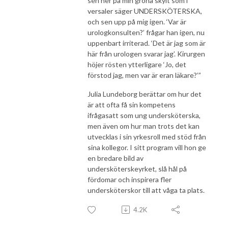
sen ner på min gröna skylt som i
versaler säger UNDERSKÖTERSKA,
och sen upp på mig igen. ‘Var är
urologkonsulten?’ frågar han igen, nu
uppenbart irriterad. ‘Det är jag som är
här från urologen svarar jag’. Kirurgen
höjer rösten ytterligare ‘Jo, det
förstod jag, men var är eran läkare?’”
Julia Lundeborg berättar om hur det
är att ofta få sin kompetens
ifrågasatt som ung undersköterska,
men även om hur man trots det kan
utvecklas i sin yrkesroll med stöd från
sina kollegor. I sitt program vill hon ge
en bredare bild av
undersköterskeyrket, slå hål på
fördomar och inspirera fler
undersköterskor till att våga ta plats.
4.2K