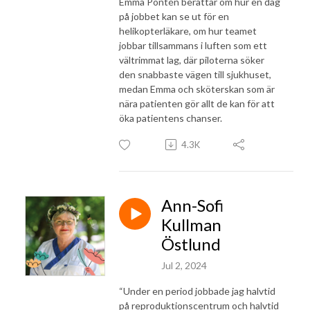
Emma Pontén berättar om hur en dag
på jobbet kan se ut för en
helikopterläkare, om hur teamet
jobbar tillsammans i luften som ett
vältrimmat lag, där piloterna söker
den snabbaste vägen till sjukhuset,
medan Emma och sköterskan som är
nära patienten gör allt de kan för att
öka patientens chanser.
4.3K
Ann-Sofi
Kullman
Östlund
Jul 2, 2024
“Under en period jobbade jag halvtid
på reproduktionscentrum och halvtid