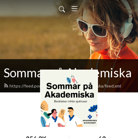
Sommar på Akademiska
https://feed.podbean.com/sommarpaakademiska/feed.xml